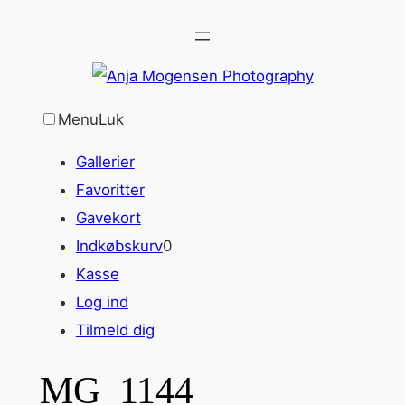
Spring
til
indhold
Menu
Luk
Gallerier
Favoritter
Gavekort
Indkøbskurv
0
Kasse
Log ind
Tilmeld dig
MG_1144