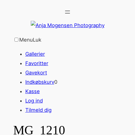
Spring
til
indhold
Menu
Luk
Gallerier
Favoritter
Gavekort
Indkøbskurv
0
Kasse
Log ind
Tilmeld dig
MG_1210