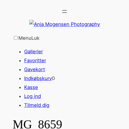
Spring
til
indhold
Menu
Luk
Gallerier
Favoritter
Gavekort
Indkøbskurv
0
Kasse
Log ind
Tilmeld dig
MG_8659