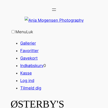
Spring
til
indhold
Menu
Luk
Gallerier
Favoritter
Gavekort
Indkøbskurv
0
Kasse
Log ind
Tilmeld dig
ØSTERBY'S