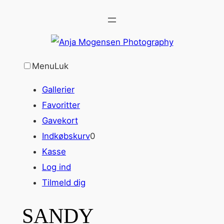
Spring
til
indhold
Menu
Luk
Gallerier
Favoritter
Gavekort
Indkøbskurv
0
Kasse
Log ind
Tilmeld dig
SANDY