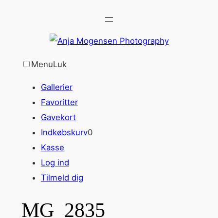
Spring
til
indhold
Menu
Luk
Gallerier
Favoritter
Gavekort
Indkøbskurv
0
Kasse
Log ind
Tilmeld dig
MG_2835