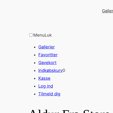
Spring
Galler
til
indhold
Menu
Luk
Gallerier
Favoritter
Gavekort
Indkøbskurv
0
Kasse
Log ind
Tilmeld dig