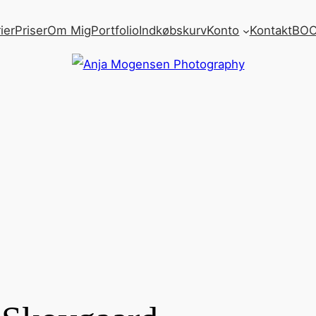
ier
Priser
Om Mig
Portfolio
Indkøbskurv
Konto
Kontakt
BOO