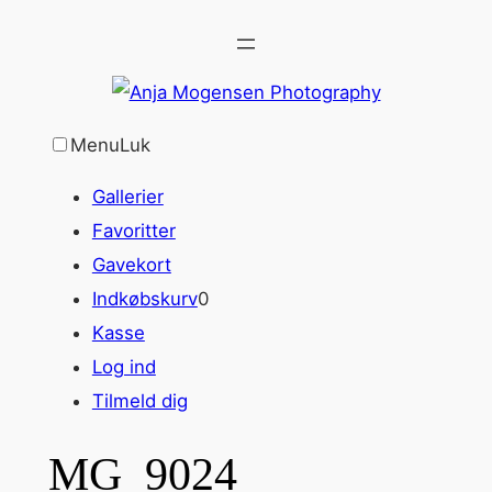
Spring
til
indhold
Menu
Luk
Gallerier
Favoritter
Gavekort
Indkøbskurv
0
Kasse
Log ind
Tilmeld dig
MG_9024