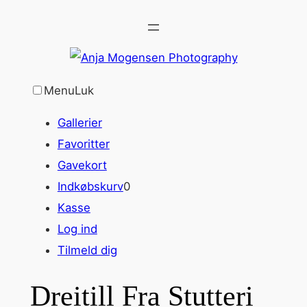
Spring
til
indhold
Menu
Luk
Gallerier
Favoritter
Gavekort
Indkøbskurv
0
Kasse
Log ind
Tilmeld dig
Dreitill Fra Stutteri