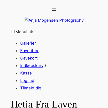
Spring
til
indhold
Menu
Luk
Gallerier
Favoritter
Gavekort
Indkøbskurv
0
Kasse
Log ind
Tilmeld dig
Hetja Fra Laven