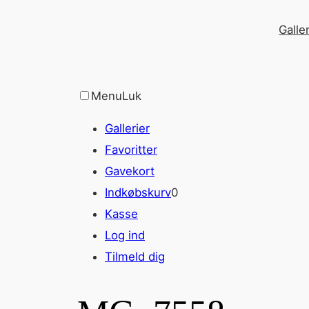
Spring
Galler
til
indhold
Menu
Luk
Gallerier
Favoritter
Gavekort
Indkøbskurv
0
Kasse
Log ind
Tilmeld dig