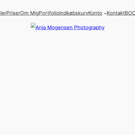
ier
Priser
Om Mig
Portfolio
Indkøbskurv
Konto
Kontakt
BOO