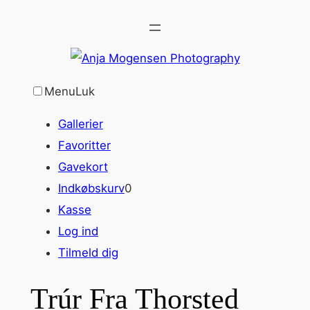
Spring
til
indhold
Menu
Luk
Gallerier
Favoritter
Gavekort
Indkøbskurv
0
Kasse
Log ind
Tilmeld dig
Trúr Fra Thorsted