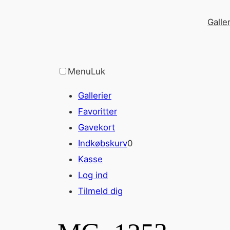
Spring
Galler
til
indhold
Menu
Luk
Gallerier
Favoritter
Gavekort
Indkøbskurv
0
Kasse
Log ind
Tilmeld dig