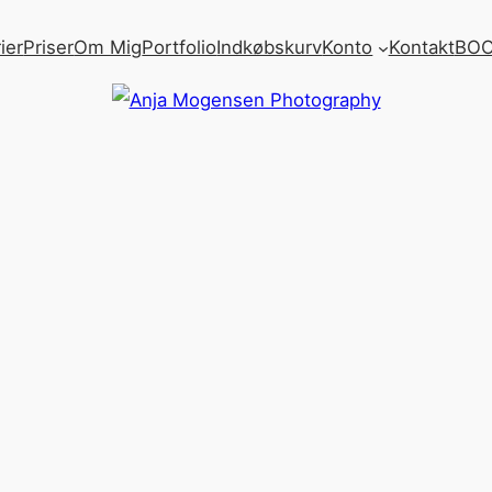
ier
Priser
Om Mig
Portfolio
Indkøbskurv
Konto
Kontakt
BOO