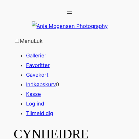
Spring
til
indhold
Menu
Luk
Gallerier
Favoritter
Gavekort
Indkøbskurv
0
Kasse
Log ind
Tilmeld dig
CYNHEIDRE