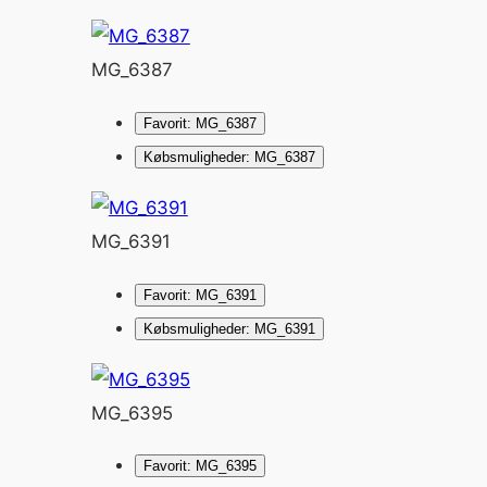
MG_6387
Favorit: MG_6387
Købsmuligheder: MG_6387
MG_6391
Favorit: MG_6391
Købsmuligheder: MG_6391
MG_6395
Favorit: MG_6395