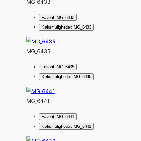
MG_6433
Favorit: MG_6433
Købsmuligheder: MG_6433
MG_6435
Favorit: MG_6435
Købsmuligheder: MG_6435
MG_6441
Favorit: MG_6441
Købsmuligheder: MG_6441