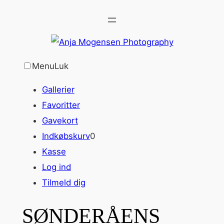
Spring
til
indhold
Menu
Luk
Gallerier
Favoritter
Gavekort
Indkøbskurv
0
Kasse
Log ind
Tilmeld dig
SØNDERÅENS