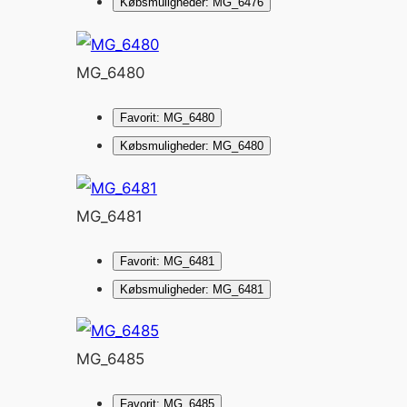
Købsmuligheder: MG_6476
MG_6480
Favorit: MG_6480
Købsmuligheder: MG_6480
MG_6481
Favorit: MG_6481
Købsmuligheder: MG_6481
MG_6485
Favorit: MG_6485