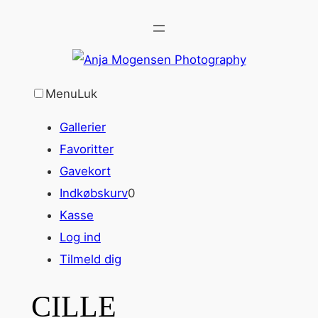
Spring
til
indhold
Menu
Luk
Gallerier
Favoritter
Gavekort
Indkøbskurv
0
Kasse
Log ind
Tilmeld dig
CILLE