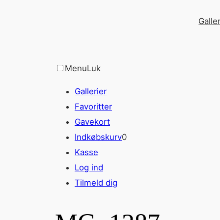
Spring
Galler
til
indhold
Menu
Luk
Gallerier
Favoritter
Gavekort
Indkøbskurv
0
Kasse
Log ind
Tilmeld dig