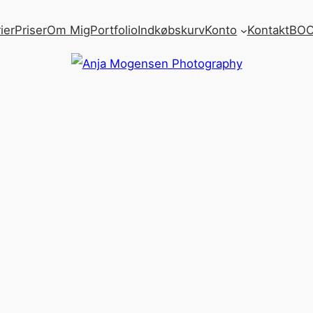
ier
Priser
Om Mig
Portfolio
Indkøbskurv
Konto
Kontakt
BOO