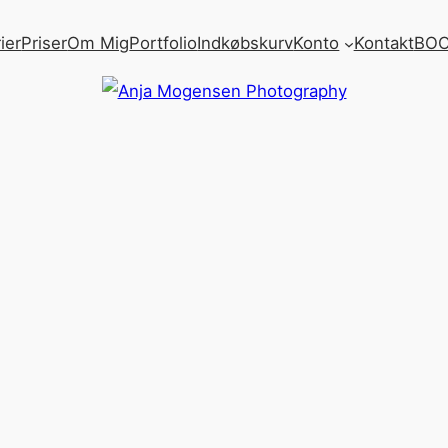
ier
Priser
Om Mig
Portfolio
Indkøbskurv
Konto
Kontakt
BOO