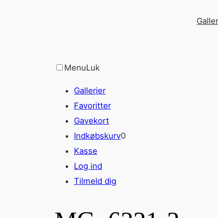
Spring
Galler
til
indhold
Menu
Luk
Gallerier
Favoritter
Gavekort
Indkøbskurv
0
Kasse
Log ind
Tilmeld dig