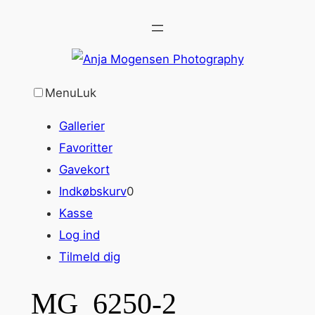
Spring
til
indhold
Menu
Luk
Gallerier
Favoritter
Gavekort
Indkøbskurv
0
Kasse
Log ind
Tilmeld dig
MG_6250-2