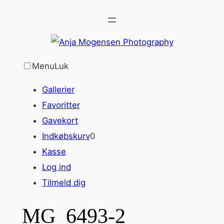
Spring
til
indhold
Menu
Luk
Gallerier
Favoritter
Gavekort
Indkøbskurv
0
Kasse
Log ind
Tilmeld dig
MG_6493-2