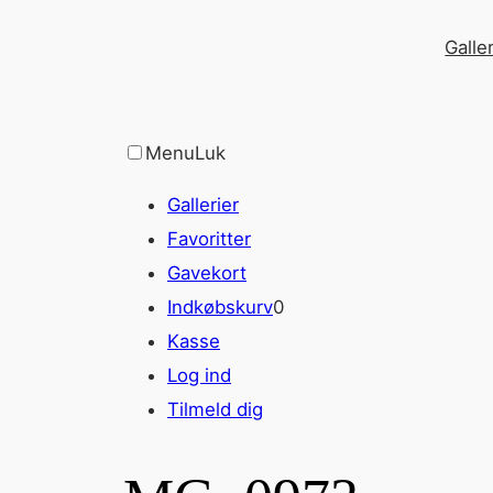
Spring
Galler
til
indhold
Menu
Luk
Gallerier
Favoritter
Gavekort
Indkøbskurv
0
Kasse
Log ind
Tilmeld dig