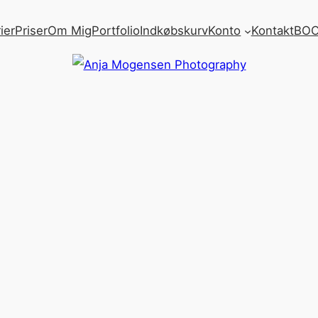
ier
Priser
Om Mig
Portfolio
Indkøbskurv
Konto
Kontakt
BOO