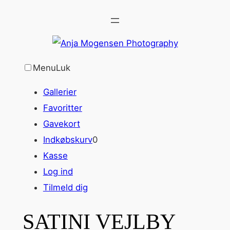
Spring
til
indhold
Menu
Luk
Gallerier
Favoritter
Gavekort
Indkøbskurv
0
Kasse
Log ind
Tilmeld dig
SATINI VEJLBY