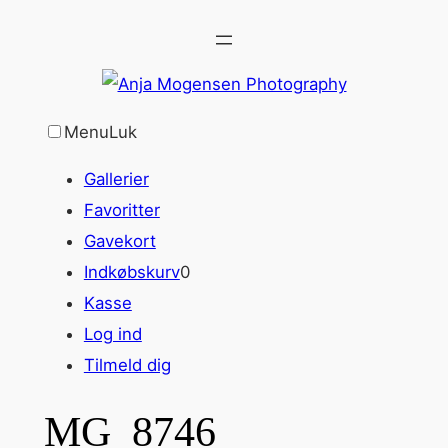
Spring
til
indhold
Menu
Luk
Gallerier
Favoritter
Gavekort
Indkøbskurv
0
Kasse
Log ind
Tilmeld dig
MG_8746