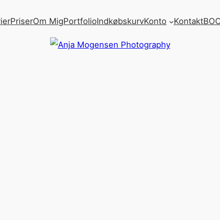
ier
Priser
Om Mig
Portfolio
Indkøbskurv
Konto
Kontakt
BOO