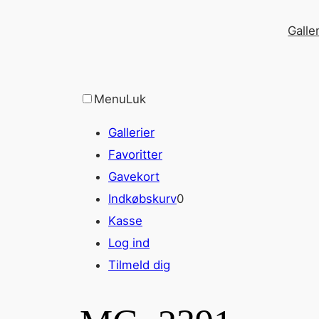
Spring
Galler
til
indhold
Menu
Luk
Gallerier
Favoritter
Gavekort
Indkøbskurv
0
Kasse
Log ind
Tilmeld dig