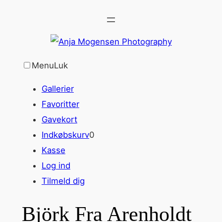
Spring
til
indhold
Menu
Luk
Gallerier
Favoritter
Gavekort
Indkøbskurv
0
Kasse
Log ind
Tilmeld dig
Björk Fra Arenholdt