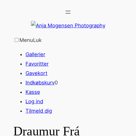
Spring
til
indhold
Menu
Luk
Gallerier
Favoritter
Gavekort
Indkøbskurv
0
Kasse
Log ind
Tilmeld dig
Draumur Frá