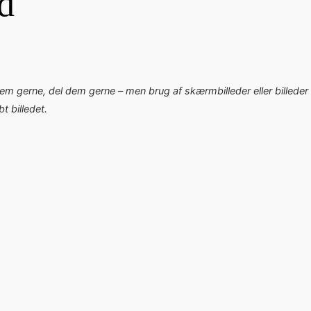
d
dem gerne, del dem gerne – men brug af skærmbilleder eller billeder 
 billedet.