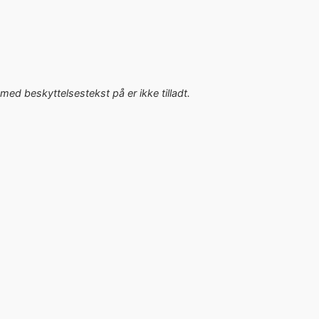
med beskyttelsestekst på er ikke tilladt.