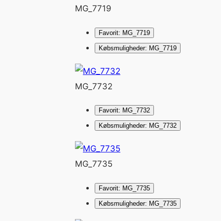
MG_7719
Favorit: MG_7719
Købsmuligheder: MG_7719
MG_7732
Favorit: MG_7732
Købsmuligheder: MG_7732
MG_7735
Favorit: MG_7735
Købsmuligheder: MG_7735