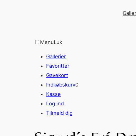
Spring
Galler
til
indhold
Menu
Luk
Gallerier
Favoritter
Gavekort
Indkøbskurv
0
Kasse
Log ind
Tilmeld dig