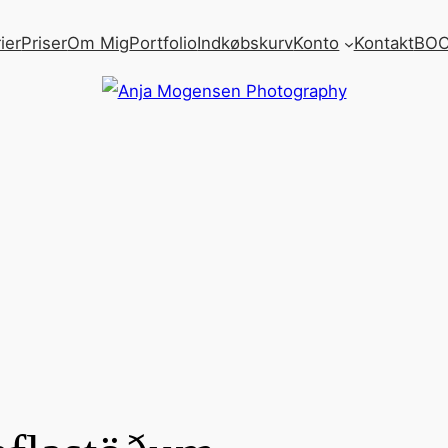
ier
Priser
Om Mig
Portfolio
Indkøbskurv
Konto
Kontakt
BOO