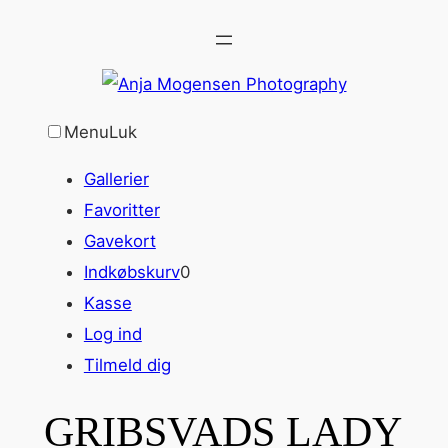
Spring
til
indhold
Menu
Luk
Gallerier
Favoritter
Gavekort
Indkøbskurv
0
Kasse
Log ind
Tilmeld dig
GRIBSVADS LADY