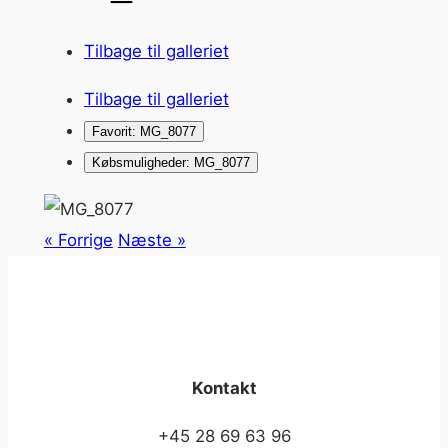
Tilbage til galleriet
Tilbage til galleriet
Favorit: MG_8077
Købsmuligheder: MG_8077
« Forrige
Næste »
Kontakt
+45 28 69 63 96