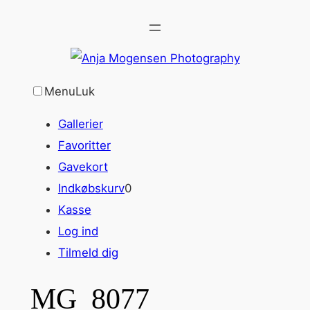
Spring
til
indhold
Menu
Luk
Gallerier
Favoritter
Gavekort
Indkøbskurv
0
Kasse
Log ind
Tilmeld dig
MG_8077