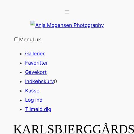
Spring
til
indhold
Menu
Luk
Gallerier
Favoritter
Gavekort
Indkøbskurv
0
Kasse
Log ind
Tilmeld dig
KARLSBJERGGÅRD