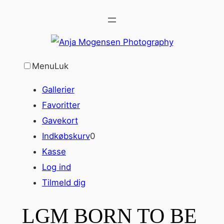
Spring
til
indhold
Menu
Luk
Gallerier
Favoritter
Gavekort
Indkøbskurv
0
Kasse
Log ind
Tilmeld dig
LGM BORN TO BE