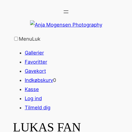
Spring
til
indhold
Menu
Luk
Gallerier
Favoritter
Gavekort
Indkøbskurv
0
Kasse
Log ind
Tilmeld dig
LUKAS FAN