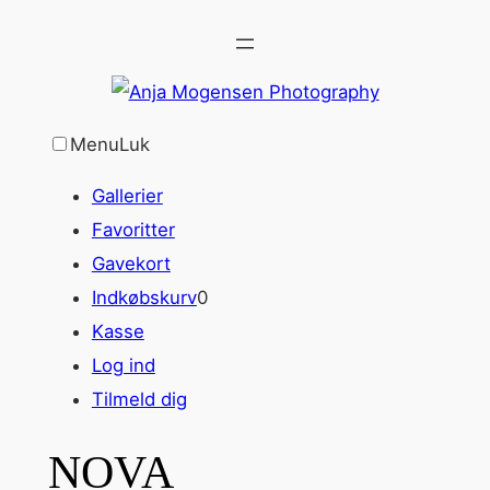
Spring
til
indhold
Menu
Luk
Gallerier
Favoritter
Gavekort
Indkøbskurv
0
Kasse
Log ind
Tilmeld dig
NOVA