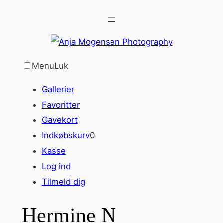
Spring
til
indhold
Menu
Luk
Gallerier
Favoritter
Gavekort
Indkøbskurv
0
Kasse
Log ind
Tilmeld dig
Hermine N