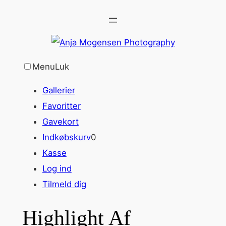
Spring
til
indhold
Menu
Luk
Gallerier
Favoritter
Gavekort
Indkøbskurv
0
Kasse
Log ind
Tilmeld dig
Highlight Af