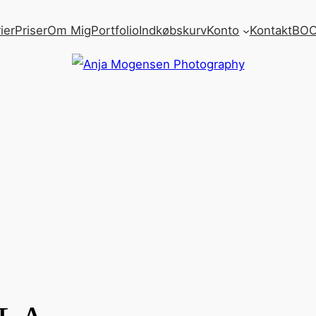
ier
Priser
Om Mig
Portfolio
Indkøbskurv
Konto
Kontakt
BOO