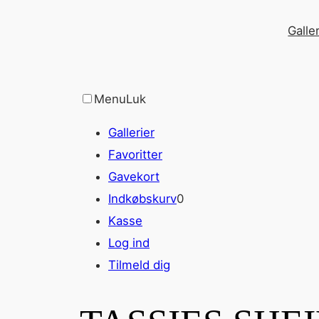
Spring
Galler
til
indhold
Menu
Luk
Gallerier
Favoritter
Gavekort
Indkøbskurv
0
Kasse
Log ind
Tilmeld dig