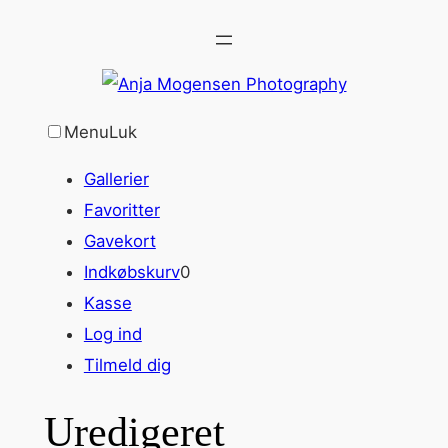
Spring
til
indhold
Menu
Luk
Gallerier
Favoritter
Gavekort
Indkøbskurv
0
Kasse
Log ind
Tilmeld dig
Uredigeret