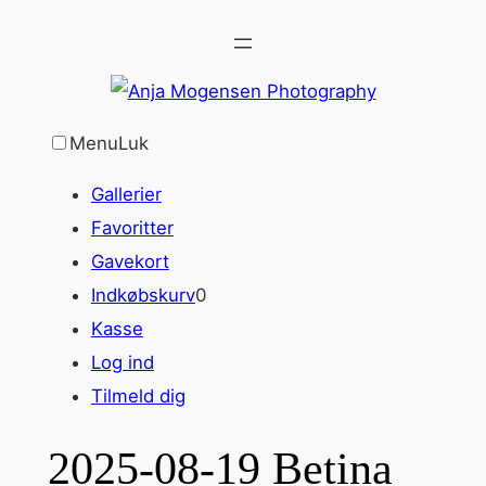
Spring
til
indhold
Menu
Luk
Gallerier
Favoritter
Gavekort
Indkøbskurv
0
Kasse
Log ind
Tilmeld dig
2025-08-19 Betina