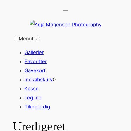
Spring
til
indhold
Menu
Luk
Gallerier
Favoritter
Gavekort
Indkøbskurv
0
Kasse
Log ind
Tilmeld dig
Uredigeret