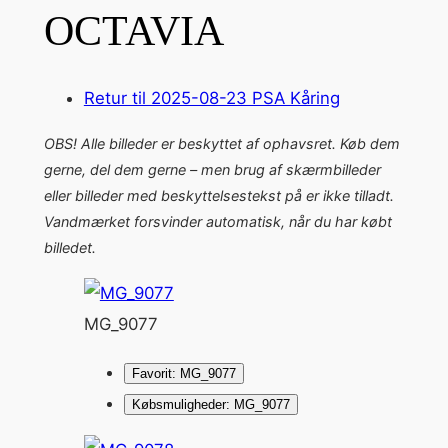
OCTAVIA
Retur til 2025-08-23 PSA Kåring
OBS! Alle billeder er beskyttet af ophavsret. Køb dem
gerne, del dem gerne – men brug af skærmbilleder
eller billeder med beskyttelsestekst på er ikke tilladt.
Vandmærket forsvinder automatisk, når du har købt
billedet.
MG_9077
Favorit: MG_9077
Købsmuligheder: MG_9077