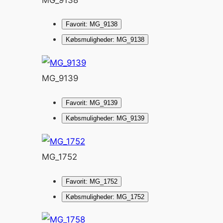
Favorit: MG_9138
Købsmuligheder: MG_9138
MG_9139
Favorit: MG_9139
Købsmuligheder: MG_9139
MG_1752
Favorit: MG_1752
Købsmuligheder: MG_1752