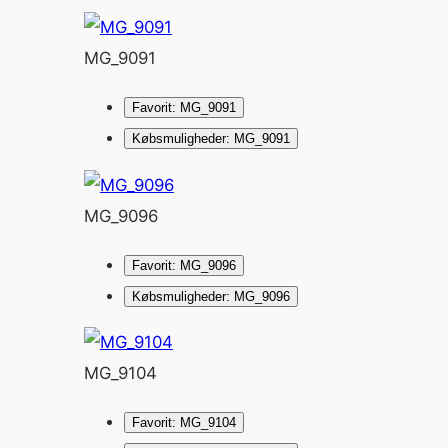
MG_9091
Favorit: MG_9091
Købsmuligheder: MG_9091
MG_9096
Favorit: MG_9096
Købsmuligheder: MG_9096
MG_9104
Favorit: MG_9104