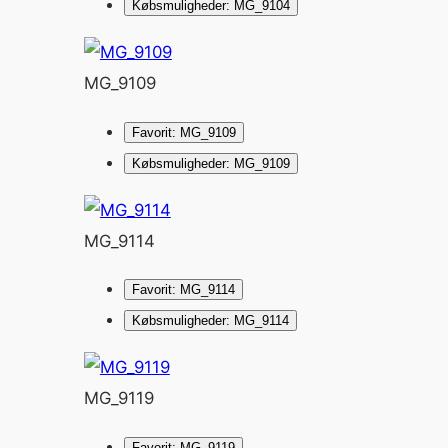
Købsmuligheder: MG_9104
MG_9109
Favorit: MG_9109
Købsmuligheder: MG_9109
MG_9114
Favorit: MG_9114
Købsmuligheder: MG_9114
MG_9119
Favorit: MG_9119