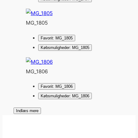
MG_1805
Favorit: MG_1805
Købsmuligheder: MG_1805
MG_1806
Favorit: MG_1806
Købsmuligheder: MG_1806
Indlæs mere