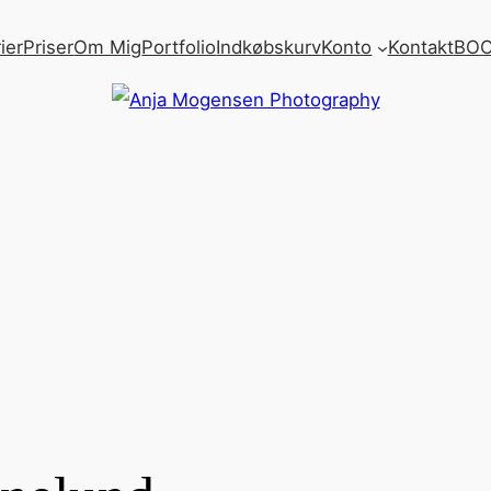
ier
Priser
Om Mig
Portfolio
Indkøbskurv
Konto
Kontakt
BOO