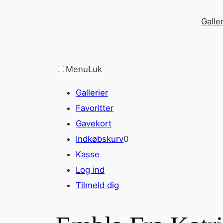
Spring
Galler
til
indhold
Menu
Luk
Gallerier
Favoritter
Gavekort
Indkøbskurv
0
Kasse
Log ind
Tilmeld dig