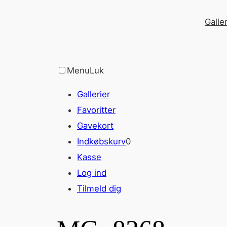
Spring
Galler
til
indhold
Menu
Luk
Gallerier
Favoritter
Gavekort
Indkøbskurv
0
Kasse
Log ind
Tilmeld dig