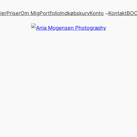
ier
Priser
Om Mig
Portfolio
Indkøbskurv
Konto
Kontakt
BOO