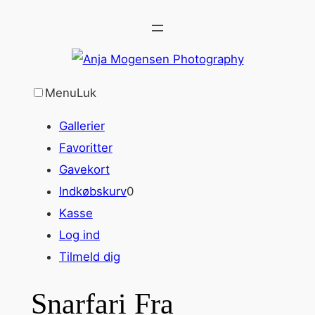
Spring
til
indhold
Menu
Luk
Gallerier
Favoritter
Gavekort
Indkøbskurv
0
Kasse
Log ind
Tilmeld dig
Snarfari Fra