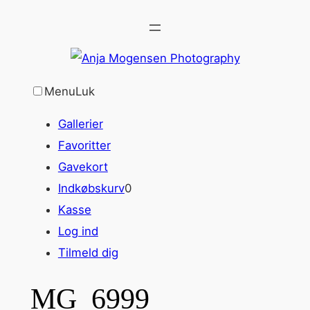
Spring
til
indhold
Menu
Luk
Gallerier
Favoritter
Gavekort
Indkøbskurv
0
Kasse
Log ind
Tilmeld dig
MG_6999