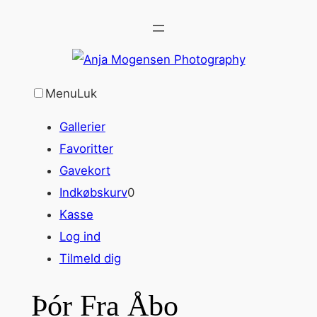
Spring
til
indhold
Menu
Luk
Gallerier
Favoritter
Gavekort
Indkøbskurv
0
Kasse
Log ind
Tilmeld dig
Þór Fra Åbo