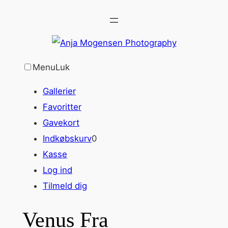
Spring
til
indhold
Menu
Luk
Gallerier
Favoritter
Gavekort
Indkøbskurv
0
Kasse
Log ind
Tilmeld dig
Venus Fra