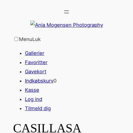
Spring
til
indhold
Menu
Luk
Gallerier
Favoritter
Gavekort
Indkøbskurv
0
Kasse
Log ind
Tilmeld dig
CASILLASA