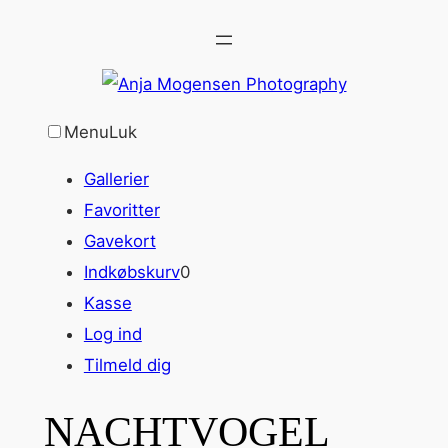
Spring
til
indhold
Menu
Luk
Gallerier
Favoritter
Gavekort
Indkøbskurv
0
Kasse
Log ind
Tilmeld dig
NACHTVOGEL