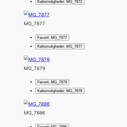
Købsmuligheder: MG_7872
MG_7877
Favorit: MG_7877
Købsmuligheder: MG_7877
MG_7879
Favorit: MG_7879
Købsmuligheder: MG_7879
MG_7886
Favorit: MG_7886