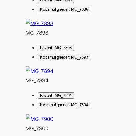
Købsmuligheder: MG_7886
MG_7893
Favorit: MG_7893
Købsmuligheder: MG_7893
MG_7894
Favorit: MG_7894
Købsmuligheder: MG_7894
MG_7900