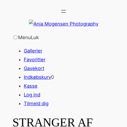
Spring
til
indhold
Menu
Luk
Gallerier
Favoritter
Gavekort
Indkøbskurv
0
Kasse
Log ind
Tilmeld dig
STRANGER AF