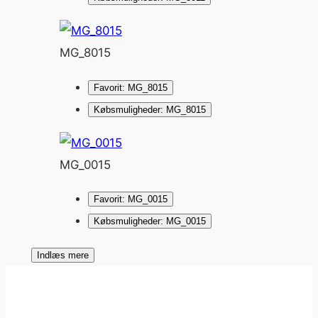
MG_8015
Favorit: MG_8015
Købsmuligheder: MG_8015
MG_0015
Favorit: MG_0015
Købsmuligheder: MG_0015
Indlæs mere