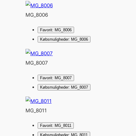
MG_8006
Favorit: MG_8006
Købsmuligheder: MG_8006
MG_8007
Favorit: MG_8007
Købsmuligheder: MG_8007
MG_8011
Favorit: MG_8011
Købsmuligheder: MG_8011