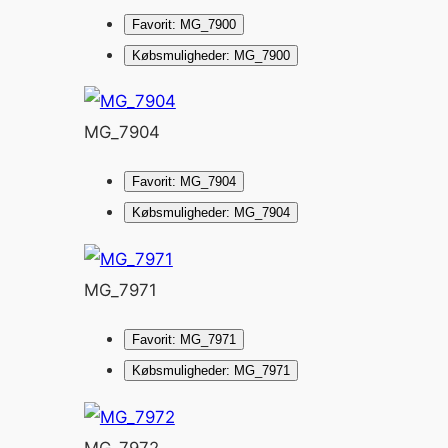
Favorit: MG_7900
Købsmuligheder: MG_7900
MG_7904
Favorit: MG_7904
Købsmuligheder: MG_7904
MG_7971
Favorit: MG_7971
Købsmuligheder: MG_7971
MG_7972